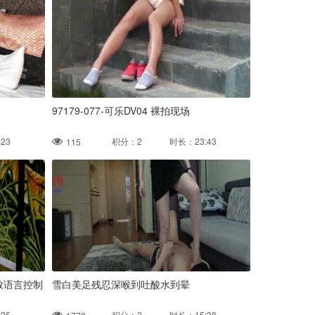
97179-077-可乐DV04 裸拍现场
23
积分：2 时长：23:43
115
致语言控制
雪白美足残忍深喉到吐酸水到晕
25
积分：2 时长：15:38