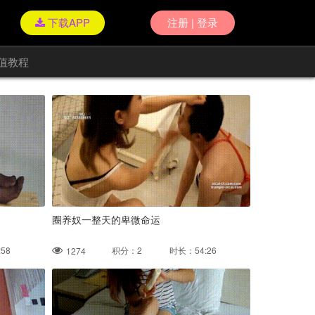
下载APP
注册 | 登录
值教程
圈养奴一整天的卑微命运
58
积分：2 时长：54:26
1274