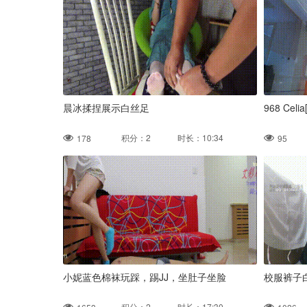
晨冰揉捏展示白丝足
968 Celia
积分：2 时长：10:34
178
95
小妮蓝色棉袜玩踩，踢JJ，坐肚子坐脸
校服裤子
积分：2 时长：17:30