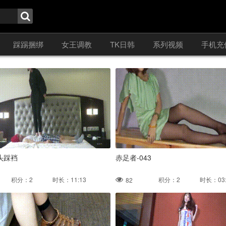
踩踢捆绑
女王调教
TK日韩
系列视频
手机充
头踩裆
赤足者-043
积分：2 时长：11:13
积分：2 时长：03:
82