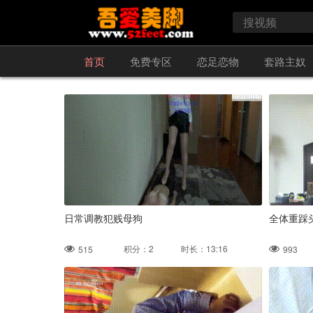
首页
免费专区
恋足恋物
套路主奴
日常调教犯贱母狗
全体重踩
积分：2 时长：13:16
515
993